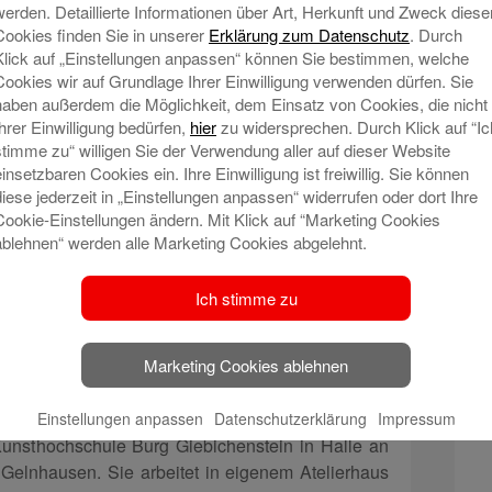
 Diplom-Designerin Simone Nuß. Ihre expressiven
werden. Detaillierte Informationen über Art, Herkunft und Zweck diese
spiegeln den Arbeitsprozess wider, der oft intuitiv
Cookies finden Sie in unserer
Erklärung zum Datenschutz
. Durch
den ist. Ihre gegenständlichen und nicht weniger
Klick auf „Einstellungen anpassen“ können Sie bestimmen, welche
Stellen, die sehr individuell sein können und es
Cookies wir auf Grundlage Ihrer Einwilligung verwenden dürfen. Sie
N
haben außerdem die Möglichkeit, dem Einsatz von Cookies, die nicht
Ihrer Einwilligung bedürfen,
hier
zu widersprechen. Durch Klick auf “Ic
 gern und oft und so findet man in ihrem Schaffen
stimme zu“ willigen Sie der Verwendung aller auf dieser Website
einsetzbaren Cookies ein. Ihre Einwilligung ist freiwillig. Sie können
nen Medien weiter- bearbeitet wurden, Objekte und
diese jederzeit in „Einstellungen anpassen“ widerrufen oder dort Ihre
nd grafische Arbeiten auf Metall und anderen
Cookie-Einstellungen ändern. Mit Klick auf “Marketing Cookies
geln. Sie versucht Malerei und Grafik mit neuen
ablehnen“ werden alle Marketing Cookies abgelehnt.
ch neue künstlerische Felder zu erschließen. Ihre
e ihr größtmögliche künstlerische Freiheiten bietet.
Ich stimme zu
ildern sind Symbole, die Geschichten erzählen,
ptychon gearbeitet. Wichtig ist ihr die Ehrlichkeit
Marketing Cookies ablehnen
ren hinterlässt, die von ihr meist bewusst stehen
Einstellungen anpassen
Datenschutzerklärung
Impressum
unsthochschule Burg Giebichenstein in Halle an
elnhausen. Sie arbeitet in eigenem Atelierhaus