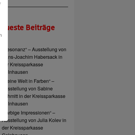
r
eueste Beiträge
h
„Resonanz“ – Ausstellung von
Hans-Joachim Habersack in
der Kreissparkasse
Gelnhausen
„Meine Welt in Farben“ –
Ausstellung von Sabine
Schmitt in der Kreissparkasse
Gelnhausen
„Farbige Impressionen“ –
Ausstellung von Julia Kolev in
der Kreissparkasse