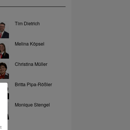
Tim Dietrich
Melina Köpsel
Christina Müller
Britta Pipa-Rößler
Monique Stengel
t