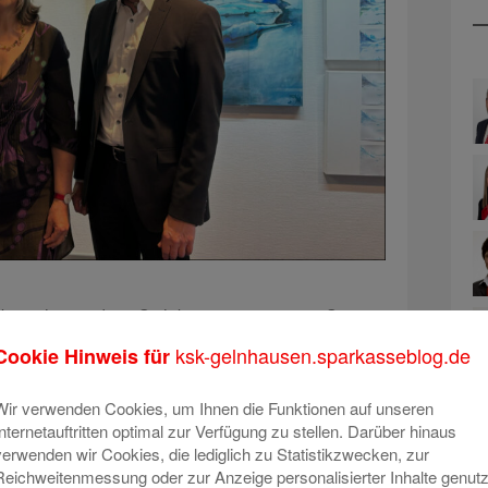
bare hinter dem Sichtbaren“ präsentiert Simone
rer Werke in der Galerie der Hauptstelle der
ksk-gelnhausen.sparkasseblog.de
Cookie Hinweis für
egrüßt wurde sie von Michael Günther, Leiter
e erste Ausstellung der Künstlerin im Hause der
Wir verwenden Cookies, um Ihnen die Funktionen auf unseren
Internetauftritten optimal zur Verfügung zu stellen. Darüber hinaus
verwenden wir Cookies, die lediglich zu Statistikzwecken, zur
ät schon einiges über die Arbeitsweise der
Reichweitenmessung oder zur Anzeige personalisierter Inhalte genutz