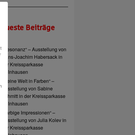
eueste Beiträge
t
„Resonanz“ – Ausstellung von
r
Hans-Joachim Habersack in
der Kreissparkasse
Gelnhausen
„Meine Welt in Farben“ –
h
Ausstellung von Sabine
Schmitt in der Kreissparkasse
Gelnhausen
„Farbige Impressionen“ –
Ausstellung von Julia Kolev in
der Kreissparkasse