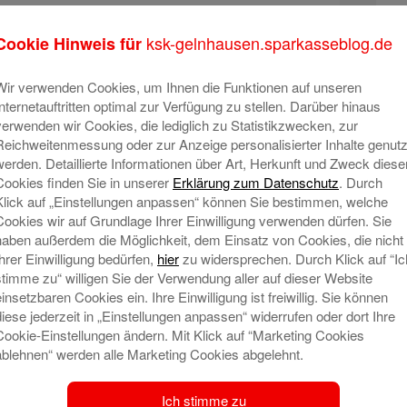
r Stiftung der Kreissparkasse Gelnhausen an
tionen im Geschäftsgebiet:
ksk-gelnhausen.sparkasseblog.de
Cookie Hinweis für
andball 2000, Christliche Schuldnerberatung
N
Wir verwenden Cookies, um Ihnen die Funktionen auf unseren
n Gelnhausen und Umgebung von 1883, Malteser
Internetauftritten optimal zur Verfügung zu stellen. Darüber hinaus
nst, Caritas-Verband für den Main-Kinzig-Kreis,
verwenden wir Cookies, die lediglich zu Statistikzwecken, zur
rklinik Gelnhausen, Lebenshilfe Gelnhausen,
Reichweitenmessung oder zur Anzeige personalisierter Inhalte genutz
sischer Spessart, Förderverein Rabbinerhaus
werden. Detaillierte Informationen über Art, Herkunft und Zweck diese
de Marienkirche Gelnhausen (Projekt Stadtladen
Cookies finden Sie in unserer
Erklärung zum Datenschutz
. Durch
 Frauen, Stiftung Behinderten-Werk, Kath.
Klick auf „Einstellungen anpassen“ können Sie bestimmen, welche
ekt Nikolauszentrale Bad Orb), Tafel Gelnhausen
Cookies wir auf Grundlage Ihrer Einwilligung verwenden dürfen. Sie
haben außerdem die Möglichkeit, dem Einsatz von Cookies, die nicht
sche Einrichtungen Main-Kinzig.
Ihrer Einwilligung bedürfen,
hier
zu widersprechen. Durch Klick auf “Ic
n fühlt sich den Bürgerinnen und Bürgern in der
stimme zu“ willigen Sie der Verwendung aller auf dieser Website
einsetzbaren Cookies ein. Ihre Einwilligung ist freiwillig. Sie können
nden. Sie alle leisten hier wertvolle Arbeit im
diese jederzeit in „Einstellungen anpassen“ widerrufen oder dort Ihre
ch für die Menschen vor Ort und wir freuen uns,
Cookie-Einstellungen ändern. Mit Klick auf “Marketing Cookies
nen. In diesem Jahr haben wir rund 260.000 Euro
ablehnen“ werden alle Marketing Cookies abgelehnt.
leistungen, inklusive den Erträgen der Stiftung
n, an gemeinnützige Vereine, Institutionen und
Ich stimme zu