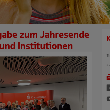
abe zum Jahresende
K
und Institutionen
T
s