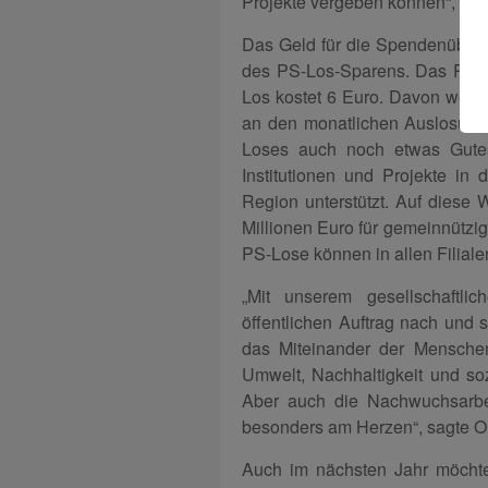
Projekte vergeben können“, erk
Das Geld für die Spendenüber
des PS-Los-Sparens. Das PS-L
Los kostet 6 Euro. Davon werd
an den monatlichen Auslosung
Loses auch noch etwas Gute
Institutionen und Projekte in 
Region unterstützt. Auf diese
Millionen Euro für gemeinnützig
PS-Lose können in allen Filial
„Mit unserem gesellschaft
öffentlichen Auftrag nach und s
das Miteinander der Mensche
Umwelt, Nachhaltigkeit und s
Aber auch die Nachwuchsarbei
besonders am Herzen“, sagte O
Auch im nächsten Jahr möchte 