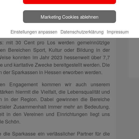
lärte Ole Schön.
gabe stammt unter anderem aus dem Zweckertrag
Marketing Cookies ablehnen
os-Sparen ist eine besondere Sparform. Ein PS-
en 4,80 Euro angespart, mit 1,20 Euro nimmt man
Einstellungen anpassen
Datenschutzerklärung
Impressum
en teil. Außerdem tut man mit dem Erwerb eines
s: mit 30 Cent pro Los werden gemeinnützige
den Bereichen Sport, Kultur oder Bildung in der
 Weise konnten im Jahr 2023 hessenweit über 7,7
e und karitative Zwecke bereitgestellt werden. Die
en der Sparkassen in Hessen erworben werden.
lichen Engagement kommen wir auch unserem
tärken hiermit die Vielfalt, die Lebensqualität und
n in der Region. Dabei gewinnen die Bereiche
ozialer Zusammenhalt immer mehr an Bedeutung.
t in den Vereinen und Einrichtungen liegt uns
le Schön.
die Sparkasse ein verlässlicher Partner für die