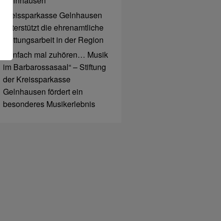
Gelnhausen
Kreissparkasse Gelnhausen
unterstützt die ehrenamtliche
Rettungsarbeit in der Region
„Einfach mal zuhören… Musik
im Barbarossasaal“ – Stiftung
der Kreissparkasse
Gelnhausen fördert ein
besonderes Musikerlebnis