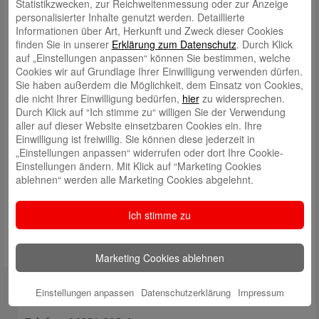
Statistikzwecken, zur Reichweitenmessung oder zur Anzeige
personalisierter Inhalte genutzt werden. Detaillierte
Informationen über Art, Herkunft und Zweck dieser Cookies
finden Sie in unserer
Erklärung zum Datenschutz
. Durch Klick
auf „Einstellungen anpassen“ können Sie bestimmen, welche
Cookies wir auf Grundlage Ihrer Einwilligung verwenden dürfen.
Sie haben außerdem die Möglichkeit, dem Einsatz von Cookies,
die nicht Ihrer Einwilligung bedürfen,
hier
zu widersprechen.
Name
*
Durch Klick auf “Ich stimme zu“ willigen Sie der Verwendung
aller auf dieser Website einsetzbaren Cookies ein. Ihre
E-Mail
*
Einwilligung ist freiwillig. Sie können diese jederzeit in
„Einstellungen anpassen“ widerrufen oder dort Ihre Cookie-
Website
Einstellungen ändern. Mit Klick auf “Marketing Cookies
Meinen Namen, meine E-Mail-Adresse und meine Website in
ablehnen“ werden alle Marketing Cookies abgelehnt.
diesem Browser für die nächste Kommentierung speichern.
Ich stimme zu
Marketing Cookies ablehnen
Kontakt
Einstellungen anpassen
Datenschutzerklärung
Impressum