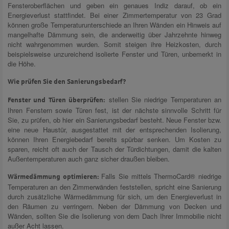
Fensteroberflächen und geben ein genaues Indiz darauf, ob ein
Energieverlust stattfindet. Bei einer Zimmertemperatur von 23 Grad
können große Temperaturunterschiede an Ihren Wänden ein Hinweis auf
mangelhafte Dämmung sein, die anderweitig über Jahrzehnte hinweg
nicht wahrgenommen wurden. Somit steigen ihre Heizkosten, durch
beispielsweise unzureichend isolierte Fenster und Türen, unbemerkt in
die Höhe.
Wie prüfen Sie den Sanierungsbedarf?
stellen Sie niedrige Temperaturen an
Fenster und Türen überprüfen:
Ihren Fenstern sowie Türen fest, ist der nächste sinnvolle Schritt für
Sie, zu prüfen, ob hier ein Sanierungsbedarf besteht. Neue Fenster bzw.
eine neue Haustür, ausgestattet mit der entsprechenden Isolierung,
können Ihren Energiebedarf bereits spürbar senken. Um Kosten zu
sparen, reicht oft auch der Tausch der Türdichtungen, damit die kalten
Außentemperaturen auch ganz sicher draußen bleiben.
Falls Sie mittels ThermoCard® niedrige
Wärmedämmung optimieren:
Temperaturen an den Zimmerwänden feststellen, spricht eine Sanierung
durch zusätzliche Wärmedämmung für sich, um den Energieverlust in
den Räumen zu verringern. Neben der Dämmung von Decken und
Wänden, sollten Sie die Isolierung von dem Dach Ihrer Immobilie nicht
außer Acht lassen.